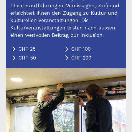
Theateraufführungen, Vernissagen, etc.) und
erleichtert ihnen den Zugang zu Kultur und
kulturellen Veranstaltungen. Die
Kulturveranstaltungen leisten nach aussen
einen wertvollen Beitrag zur Inklusion.
CHF 25
CHF 100
CHF 50
CHF 200