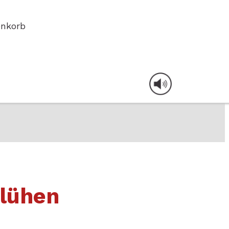
nkorb
blühen